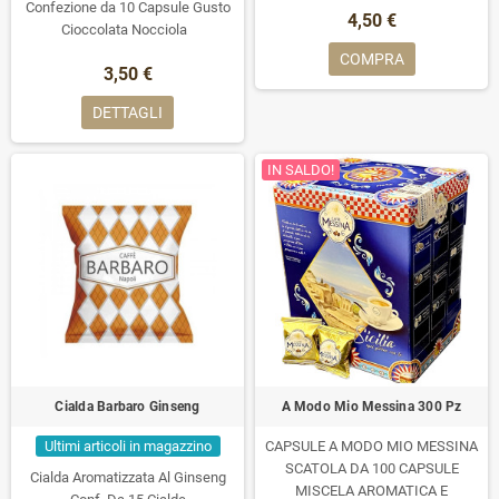
Confezione da 10 Capsule Gusto
4,50 €
Cioccolata Nocciola
COMPRA
3,50 €
DETTAGLI
IN SALDO!
Cialda Barbaro Ginseng
A Modo Mio Messina 300 Pz
Ultimi articoli in magazzino
CAPSULE A MODO MIO MESSINA
SCATOLA DA 100 CAPSULE
Cialda Aromatizzata Al Ginseng
MISCELA AROMATICA E