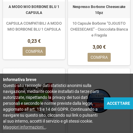
A MODO MIO BORBONE BLU 1
Nespresso Borbone Cheesecake
CAPSULA
10pz
CAPSULA COMPATIBILI A MODO
10 Capsule Borbone “DJGUSTO
MIO BORBONE BLU 1 CAPSULA
CHEESECAKE” - Cioccolata Bianca
e Fragola
0,23 €
3,00 €
COMPRA
COMPRA
Informativa breve
Questo sito raccoglie dati statistici anonimi sulla
navigazione, mediante cookie installati da terze parti
autorizzate, rispettando la privacy dei tuoi dati
personali e secondo le norme previste dalla legge,
ACCETTARE
aggiornato all art. 13 e 14 del GDPR. Continuando a
navigare su questo sito, cliccando sui link o pulsanti
al suo interno, accetti il servizio e gli stessi cookie.
Maggiori informazioni..
.