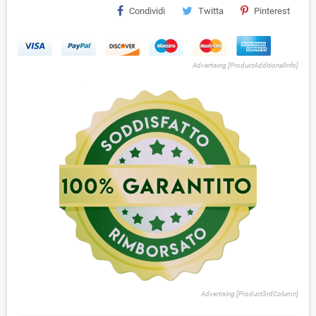
Condividi
Twitta
Pinterest
Advertising [ProductAdditionalInfo]
Advertising [Product3rdColumn]