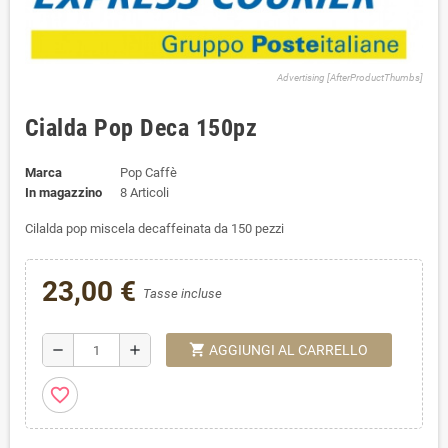
Advertising [AfterProductThumbs]
Cialda Pop Deca 150pz
Marca
Pop Caffè
In magazzino
8 Articoli
Cilalda pop miscela decaffeinata da 150 pezzi
23,00 €
Tasse incluse
shopping_cart
remove
add
AGGIUNGI AL CARRELLO
favorite_border