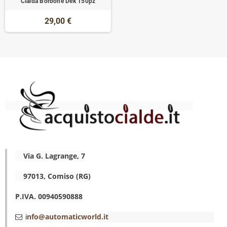
Cialda Borbone Dek 150pz
29,00 €
Via G. Lagrange, 7
97013, Comiso (RG)
P.IVA. 00940590888
nfo@automaticworld.it
i