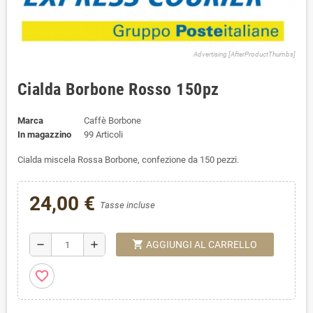
Advertising [AfterProductThumbs]
Cialda Borbone Rosso 150pz
Marca
Caffè Borbone
In magazzino
99 Articoli
Cialda miscela Rossa Borbone, confezione da 150 pezzi.
24,00 €
Tasse incluse
shopping_cart
remove
add
AGGIUNGI AL CARRELLO
favorite_border