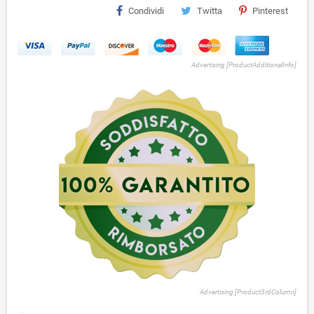
Condividi
Twitta
Pinterest
Advertising [ProductAdditionalInfo]
Advertising [Product3rdColumn]