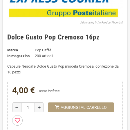
Advertising [AfterProductThumbs]
Dolce Gusto Pop Cremoso 16pz
Marca
Pop Caffè
In magazzino
200 Articoli
Capsule Nescafè Dolce Gusto Pop miscela Cremosa, confezione da
16 pezzi
4,00 €
Tasse incluse
shopping_cart
remove
add
AGGIUNGI AL CARRELLO
favorite_border