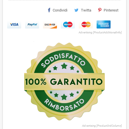
Condividi
Twitta
Pinterest
Advertising [ProductAdditionalInfo]
Advertising [Product3rdColumn]