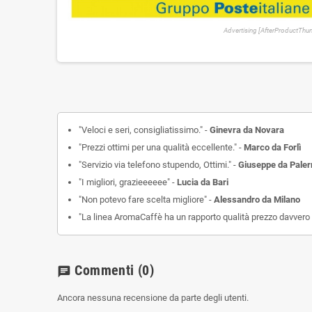
Advertising [AfterProductTh
"Veloci e seri, consigliatissimo." -
Ginevra da Novara
"Prezzi ottimi per una qualità eccellente." -
Marco da Forlì
"Servizio via telefono stupendo, Ottimi." -
Giuseppe da Pale
"I migliori, grazieeeeee" -
Lucia da Bari
"Non potevo fare scelta migliore" -
Alessandro da Milano
"La linea AromaCaffè ha un rapporto qualità prezzo davvero 
Commenti
(0)
chat
Ancora nessuna recensione da parte degli utenti.