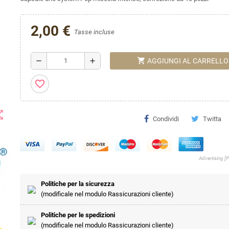
2,00 €
Tasse incluse
shopping_cart
remove
add
AGGIUNGI AL CARRELLO
favorite_border
t_map
Condividi
Twitta
Advertising [
Politiche per la sicurezza
(modificale nel modulo Rassicurazioni cliente)
Politiche per le spedizioni
(modificale nel modulo Rassicurazioni cliente)