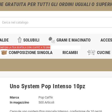
NE GRATUITA PER TUTTI GLI ORDINI UGUALI O SUPERIO
IALDE
SOLUBILI
GRANI E MACINATO
ACCES
OMPONI LA TUA SCATOLA CON I CAFFE' A TE GRADITI
RICAMBI MACCHINE CAFFE'
COMPOSIZIONE SINGOLA
RICAMBI
CUCINE
Uno System Pop Intenso 10pz
Marca
Pop Caffè
In magazzino
500 Articoli
Capsule uno system Pop miscela Intenso, confezione da 10 pezzi