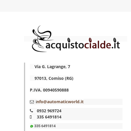
Via G. Lagrange, 7
97013, Comiso (RG)
P.IVA. 00940590888
nfo@automaticworld.it
i
0932 969724
335 6491814
335 6491814