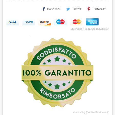
Condividi
Twitta
Pinterest
Advertising [ProductAdditionalInfo]
Advertising [Product3rdColumn]