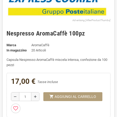
Advertising [AfterProductThumbs]
Nespresso AromaCaffè 100pz
Marca
AromaCaffè
In magazzino
20 Articoli
Capsula Nespresso AromaCaffè miscela intensa, confezione da 100
pezzi
17,00 €
Tasse incluse
shopping_cart
remove
add
AGGIUNGI AL CARRELLO
favorite_border