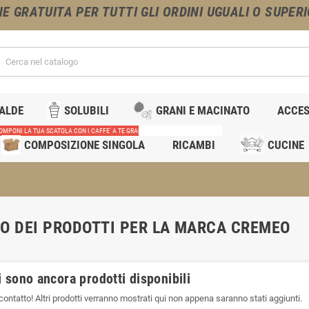
NE GRATUITA PER TUTTI GLI ORDINI UGUALI O SUPERIO
IALDE
SOLUBILI
GRANI E MACINATO
ACCES
OMPONI LA TUA SCATOLA CON I CAFFE' A TE GRADITI
RICAMBI MACCHINE CAFFE'
COMPOSIZIONE SINGOLA
RICAMBI
CUCINE
O DEI PRODOTTI PER LA MARCA CREMEO
 sono ancora prodotti disponibili
contatto! Altri prodotti verranno mostrati qui non appena saranno stati aggiunti.