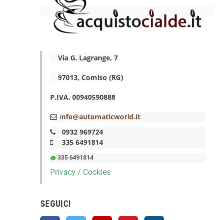
Via G. Lagrange, 7
97013, Comiso (RG)
P.IVA. 00940590888
nfo@automaticworld.it
i
0932 969724
335 6491814
335 6491814
Privacy / Cookies
SEGUICI