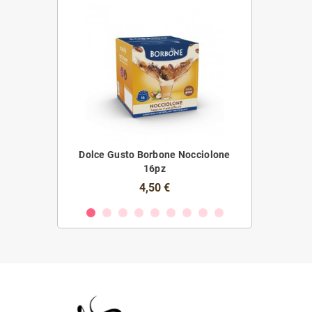
A " Borbone"
Dolce Gusto Borbone Nocciolone
Caffitaly
16pz
€
4,50 €