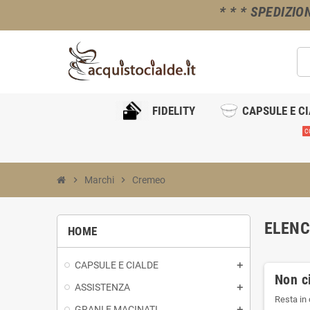
* * * SPEDIZIO
FIDELITY
CAPSULE E C
C
chevron_right
Marchi
chevron_right
Cremeo
ELENC
HOME
CAPSULE E CIALDE
Non ci
ASSISTENZA
Resta in 
GRANI E MACINATI