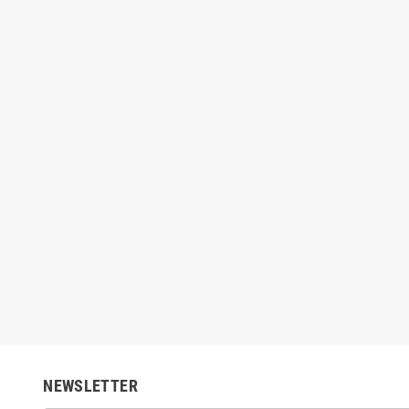
 Verzi Ricco 80pz
Dolce Gusto Borbone Tisana Frutti di
Uno
Bosco 16pz
20,50 €
4,50 €
NEWSLETTER