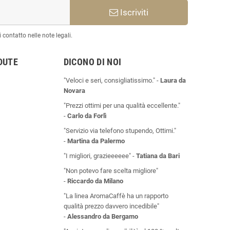
Iscriviti
 contatto nelle note legali.
DUTE
DICONO DI NOI
"Veloci e seri, consigliatissimo." -
Laura da
Novara
"Prezzi ottimi per una qualità eccellente."
-
Carlo da Forlì
"Servizio via telefono stupendo, Ottimi."
-
Martina da Palermo
"I migliori, grazieeeeee" -
Tatiana da Bari
"Non potevo fare scelta migliore"
-
Riccardo da Milano
"La linea AromaCaffè ha un rapporto
qualità prezzo davvero incedibile"
-
Alessandro da Bergamo