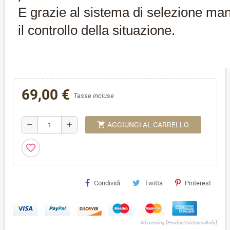
E grazie al sistema di selezione ma
il controllo della situazione.
69,00 €
Tasse incluse
shopping_cart
remove
add
AGGIUNGI AL CARRELLO
favorite_border
Condividi
Twitta
Pinterest
Advertising [ProductAdditionalInfo]