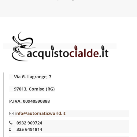
Via G. Lagrange, 7
97013, Comiso (RG)
P.IVA. 00940590888
nfo@automaticworld.it
i
0932 969724
335 6491814