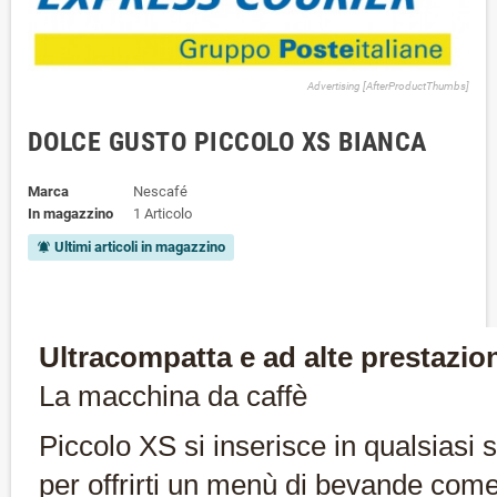
Advertising [AfterProductThumbs]
DOLCE GUSTO PICCOLO XS BIANCA
Marca
Nescafé
In magazzino
1 Articolo
Ultimi articoli in magazzino
notifications_active
Ultracompatta e ad alte prestazio
La macchina da caffè
Piccolo
XS si inserisce in qualsiasi 
per offrirti un menù
di bevande come 