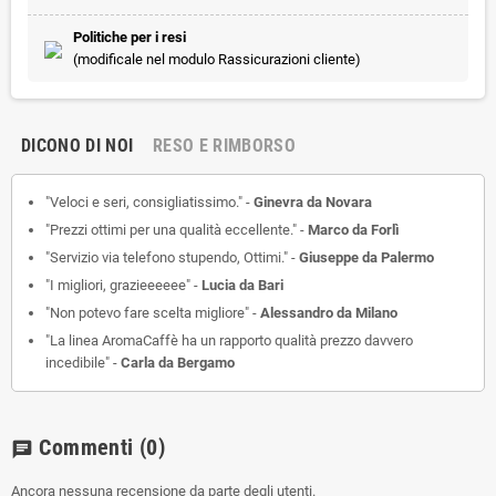
Politiche per i resi
(modificale nel modulo Rassicurazioni cliente)
DICONO DI NOI
RESO E RIMBORSO
"Veloci e seri, consigliatissimo." -
Ginevra da Novara
"Prezzi ottimi per una qualità eccellente." -
Marco da Forlì
"Servizio via telefono stupendo, Ottimi." -
Giuseppe da Palermo
"I migliori, grazieeeeee" -
Lucia da Bari
"Non potevo fare scelta migliore" -
Alessandro da Milano
"La linea AromaCaffè ha un rapporto qualità prezzo davvero
incedibile" -
Carla da Bergamo
Commenti
(0)
chat
Ancora nessuna recensione da parte degli utenti.