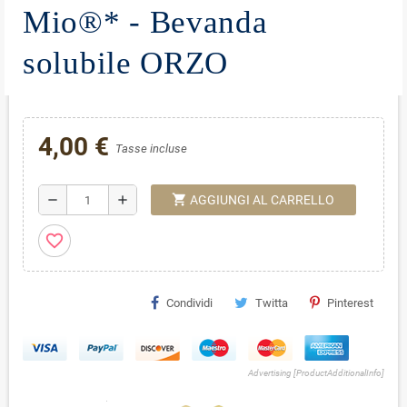
Mio®* - Bevanda
solubile ORZO
4,00 €
Tasse incluse
shopping_cart
remove
add
AGGIUNGI AL CARRELLO
favorite_border
Condividi
Twitta
Pinterest
Advertising [ProductAdditionalInfo]