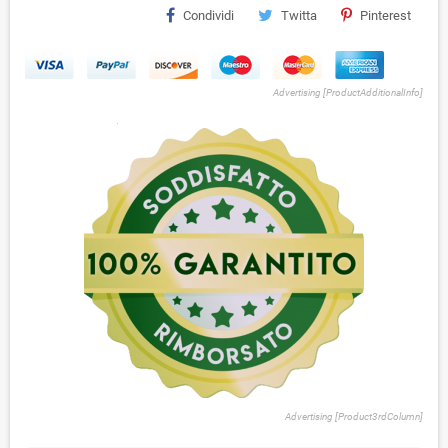
Condividi
Twitta
Pinterest
Advertising [ProductAdditionalInfo]
Advertising [Product3rdColumn]