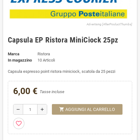
Advertising [AfterProductThumbs]
Capsula EP Ristora MiniCiock 25pz
Marca
Ristora
In magazzino
10 Articoli
Capsula espresso point ristora miniciock, scatola da 25 pezzi
6,00 €
Tasse incluse
shopping_cart
remove
add
AGGIUNGI AL CARRELLO
favorite_border