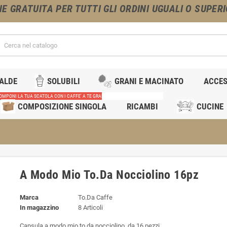
NE GRATUITA PER TUTTI GLI ORDINI UGUALI O SUPERIO
IALDE
SOLUBILI
GRANI E MACINATO
ACCES
OMPONI LA TUA SCATOLA CON I CAFFE' A TE GRADITI
RICAMBI MACCHINE CAFFE'
COMPOSIZIONE SINGOLA
RICAMBI
CUCINE
A Modo Mio To.Da Nocciolino 16pz
Marca
To.Da Caffe
In magazzino
8 Articoli
Capsula a modo mio to.da nocciolino, da 16 pezzi