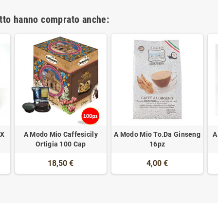
otto hanno comprato anche:
EX
A Modo Mio Caffesicily
A Modo Mio To.Da Ginseng
A
z
Ortigia 100 Cap
16pz
18,50 €
4,00 €