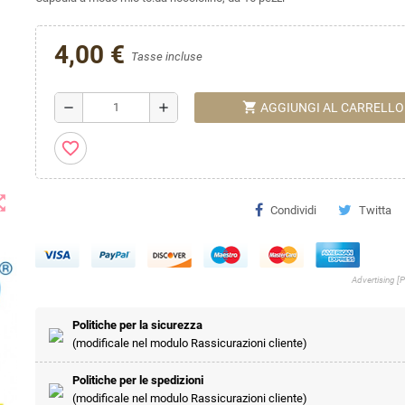
4,00 €
Tasse incluse
shopping_cart
remove
add
AGGIUNGI AL CARRELLO
favorite_border
t_map
Condividi
Twitta
Advertising [
Politiche per la sicurezza
(modificale nel modulo Rassicurazioni cliente)
Politiche per le spedizioni
(modificale nel modulo Rassicurazioni cliente)