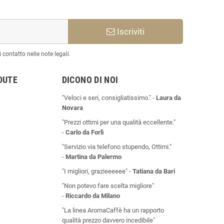
Iscriviti
 contatto nelle note legali.
DUTE
DICONO DI NOI
"Veloci e seri, consigliatissimo." -
Laura da
Novara
"Prezzi ottimi per una qualità eccellente."
-
Carlo da Forlì
"Servizio via telefono stupendo, Ottimi."
-
Martina da Palermo
"I migliori, grazieeeeee" -
Tatiana da Bari
"Non potevo fare scelta migliore"
-
Riccardo da Milano
"La linea AromaCaffè ha un rapporto
qualità prezzo davvero incedibile"