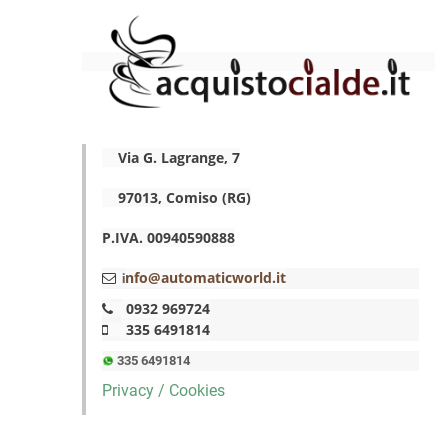
Via G. Lagrange, 7
97013, Comiso (RG)
P.IVA. 00940590888
nfo@automaticworld.it
i
0932 969724
335 6491814
335 6491814
Privacy / Cookies