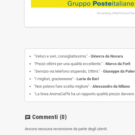
Advertising [AfterProductTh
"Veloci e seri, consigliatissimo." -
Ginevra da Novara
"Prezzi ottimi per una qualità eccellente." -
Marco da Forlì
"Servizio via telefono stupendo, Ottimi." -
Giuseppe da Pale
"I migliori, grazieeeeee" -
Lucia da Bari
"Non potevo fare scelta migliore" -
Alessandro da Milano
"La linea AromaCaffè ha un rapporto qualità prezzo davvero 
Commenti
(0)
chat
Ancora nessuna recensione da parte degli utenti.