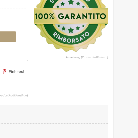
Advertising [Product3rdColumn]
Pinterest
ProductAdditionalInfo]