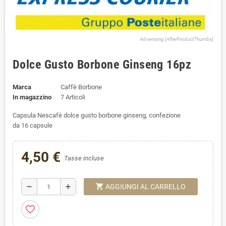
Advertising [AfterProductThumbs]
Dolce Gusto Borbone Ginseng 16pz
Marca
Caffè Borbone
In magazzino
7 Articoli
Capsula Nescafè dolce gusto borbone ginseng, confezione
da 16 capsule
4,50 €
Tasse incluse
shopping_cart
remove
add
AGGIUNGI AL CARRELLO
favorite_border