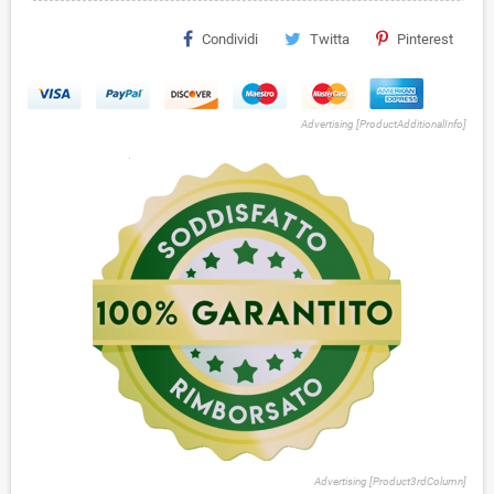
Condividi
Twitta
Pinterest
Advertising [ProductAdditionalInfo]
Advertising [Product3rdColumn]